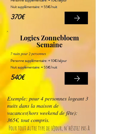
Personne supplémentaire: + 10€/séjour
Nuit supplémentaire
: + 55€/nuit
370€
Logies Zonnebloem
Semaine
7 nuits pour 2 personnes
Personne supplémentaire: + 10€/séjour
Nuit supplémentaire: + 55€/nuit
540€
Exemple: pour 4 personnes logeant 3
nuits dans la maison de
vacances(hors weekend de fête):
365€, tout compris.
Pour tout autre type de séjour, n'hésitez pas à