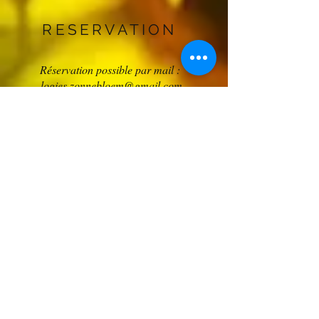
RESERVATION
Réservation possible par mail :
logies.zonnebloem@gmail.com
Un accompte de 30% sera demandé à la
réservation.
Lire nos conditions générales
Lit bébé et matériel
Possibilité de disposer
bébé (chaise, parc,
de deux vélos sur place,
ou via le service sport
matelas à langer) sur
de la commune
demande.